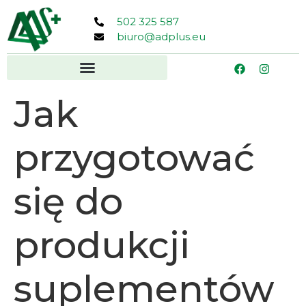
502 325 587
biuro@adplus.eu
Jak
przygotować
się do
produkcji
suplementów